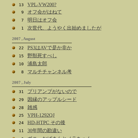
VPL-VW200?
13
オフ会がはねて
9
明日はオフ会
7
次世代、ようやく出始めましたが
1
2007 , August
PS3はAVで是か非か
22
野獣死すべし
15
浦島太郎
10
マルチチャンネル考
8
2007 , July
プリアンプがないので
31
因縁のアップルシード
29
雑感
28
VPH-1292QJ
25
HD-HTPC その後
24
30年間の勘違い
11