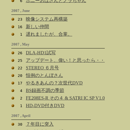
ボニーおばさんとノラちゃん
6
2007 , June
映像システム再構築
23
新しい仲間
16
遅れましたが、合掌。
1
2007 , May
DLA-HD1試写
26
アップデート、偉い！と思ったら・・
25
STEREO ６月号
22
恒例のとんぼさん
20
やるきあんの？次世代DVD
17
BS録画不調の季節
4
FE208ES-R その４ & SATRI IC SP V1.0
2
HD-DVD付きDVD
1
2007 , April
７年目に突入
30