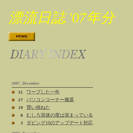
漂流日誌 '07年分
2007 , December
ワープした一年
31
パソコンコーナー撤退
27
買い損ねた
19
むしろ混迷の度は深まっている
8
ダビング10のアップデート対応
3