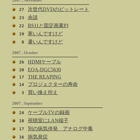
2007 , November
次世代DVDのビットレート
27
余談
23
BS11と固定画素PJ
22
寒いんですけど
19
暑いんですけど
8
2007 , October
HDMIケーブル
26
EQA-DGC5630
20
THE REAPING
17
プロジェクターの寿命
14
買い換え控え
3
2007 , September
ケーブルTVの録画
24
視聴室にLAN端子
18
別の病気併発 アナログ中毒
17
病気発症
16