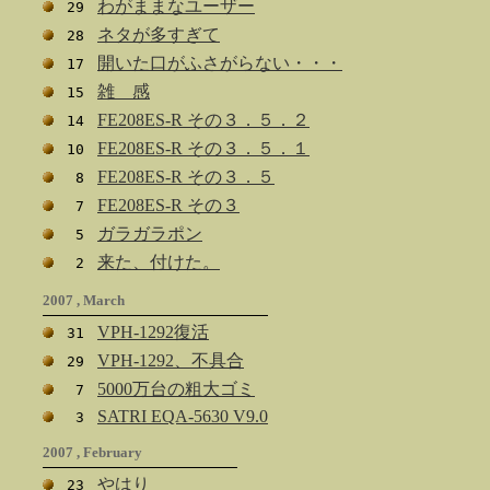
わがままなユーザー
29
ネタが多すぎて
28
開いた口がふさがらない・・・
17
雑 感
15
FE208ES-R その３．５．２
14
FE208ES-R その３．５．１
10
FE208ES-R その３．５
8
FE208ES-R その３
7
ガラガラポン
5
来た、付けた。
2
2007 , March
VPH-1292復活
31
VPH-1292、不具合
29
5000万台の粗大ゴミ
7
SATRI EQA-5630 V9.0
3
2007 , February
やはり
23