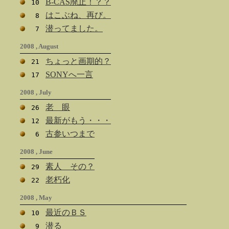
B-CAS廃止！？？
10
はこぶね、再び。
8
潜ってました。
7
2008 , August
ちょっと画期的？
21
SONYへ一言
17
2008 , July
老 眼
26
最新がもう・・・
12
古参いつまで
6
2008 , June
素人 その？
29
老朽化
22
2008 , May
最近のＢＳ
10
潜る
9