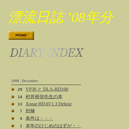
漂流日誌 ’08年分
2008 , December
VP30 と DLA-HD100
29
村井裕弥先生の本
14
Xonar HDAV1.3 Deluxe
13
対極
7
条件は・・・
4
本年のけじめのはずが・・
1