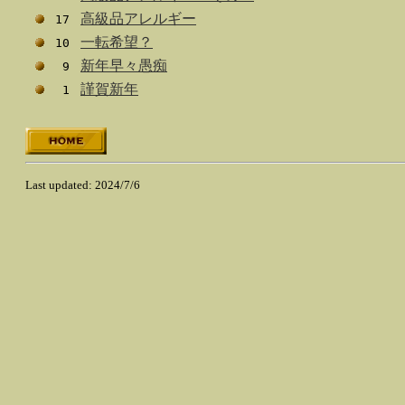
高級品アレルギー
17
一転希望？
10
新年早々愚痴
9
謹賀新年
1
Last updated: 2024/7/6