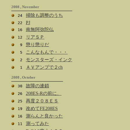
2008 , November
掃除も調整のうち
24
PJ
22
南無阿弥陀仏
16
リアＳＰ
12
懲り懲りだ
9
こんなもんで・・・
5
モンスターズ・インク
2
ＡＶアンプで２ch
1
2008 , October
故障の連鎖
30
208ES-Rの前に、
26
再度２０８ＥＳ
25
改めてFE208ES
19
測らんと良かった
16
測ってみた
11