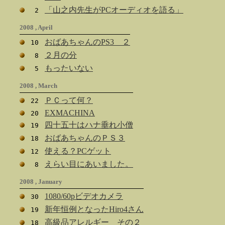
「山之内先生がPCオーディオを語る」
2
2008 , April
おばあちゃんのPS3 ２
10
２月の分
8
もったいない
5
2008 , March
ＰＣって何？
22
EXMACHINA
20
四十五十はハナ垂れ小僧
19
おばあちゃんのＰＳ３
18
使える？PCゲット
12
えらい目にあいました。
8
2008 , January
1080/60pビデオカメラ
30
新年恒例となったHiro4さん
19
高級品アレルギー その２
18