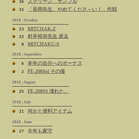
スクリーン サンプル
16
「長岡先生、やめてくださ～い！」作戦
15
2018 , October
MITCHAK-Z
23
村井裕弥先生 逝去
22
MITCHAKU-S
8
2018 , September
本年の自分へのボーナス
6
FE-208Sol その後
2
2018 , August
FE-208SS 壊れた。
25
2018 , July
何かと便利アイテム
21
2018 , June
今年も家守
27