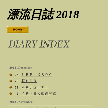
漂流日誌 2018
2018 , December
ＵＢＰ－Ｘ８００
26
初ＨＤＲ
25
４Ｋチューナー
23
４Ｋ・８Ｋ放送開始
1
2018 , November